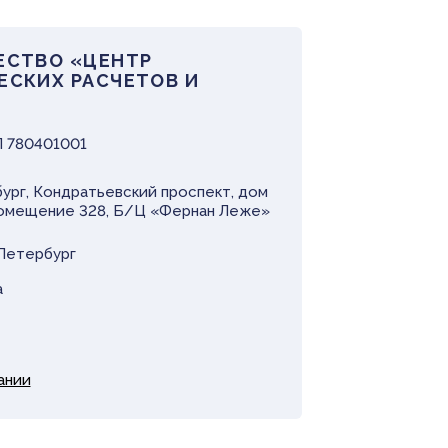
ЕСТВО «ЦЕНТР
СКИХ РАСЧЕТОВ И
П 780401001
рбург, Кондратьевский проспект, дом
, помещение 328, Б/Ц «Фернан Леже»
Петербург
а
ании