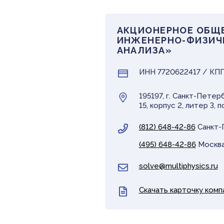
АКЦИОНЕРНОЕ ОБЩ
ИНЖЕНЕРНО-ФИЗИЧЕ
АНАЛИЗА»
ИНН 7720622417 / КП
195197, г. Санкт-Пете
15, корпус 2, литер З
(812) 648-42-86
Санкт-
(495) 648-42-86
Москв
solve@multiphysics.ru
Скачать карточку комп