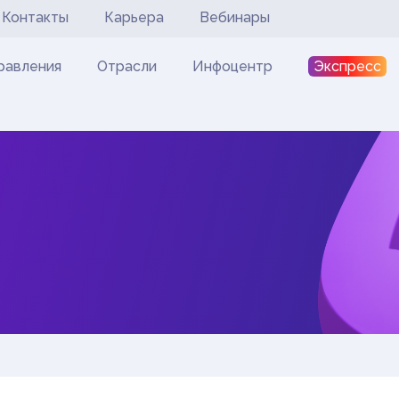
Контакты
Карьера
Вебинары
Экспресс
равления
Отрасли
Инфоцентр
SOLVE@MULTIPHYSICS.RU
8 812 123 45 67
О КОМПАНИИ
НАПРАВЛЕНИЯ
ОТРАСЛИ
ИНФОЦЕНТР
ЭКСПРЕСС
ЗАКАЗ