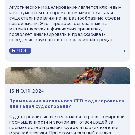
Акустическое моделирование является ключевым
инструментом в современном мире, оказывая
существенное влияние на разнообразные сферы
нашей жизни. Этот процесс, основанный на
математических и физических принципах,
позволяет анализировать и предсказывать
поведение звуковых волн в различных средах.
Моделирование играет важнейшую роль в
БЛОГ
достижении желаемых акустических
характеристик, будь то создание эффективных
систем шумоподавления или оптимизация акустики
в архитектурных пространствах.
15 ИЮЛЯ 2024
Применение численного CFD моделирования
для задач судостроения
Судостроение является важной отраслью мировой
промышленности и экономики, отвечающей за
производство и ремонт судов и прочих изделий
морской техники. При этом численный анализ