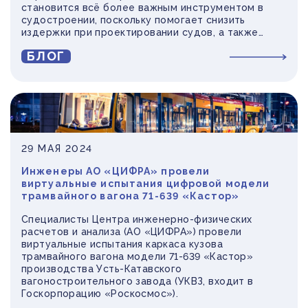
становится всё более важным инструментом в
судостроении, поскольку помогает снизить
издержки при проектировании судов, а также
повысить прочность и надежность при
БЛОГ
строительстве и эксплуатации.
29 МАЯ 2024
Инженеры АО «ЦИФРА» провели
виртуальные испытания цифровой модели
трамвайного вагона 71-639 «Кастор»
Специалисты Центра инженерно-физических
расчетов и анализа (АО «ЦИФРА») провели
виртуальные испытания каркаса кузова
трамвайного вагона модели 71-639 «Кастор»
производства Усть-Катавского
вагоностроительного завода (УКВЗ, входит в
Госкорпорацию «Роскосмос»).