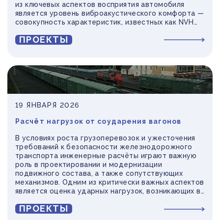
из ключевых аспектов восприятия автомобиля
ПРИБОРОСТРОЕНИЕ
ПУБЛИКАЦИИ
является уровень виброакустического комфорта —
совокупность характеристик, известных как NVH
ТРАНСПОРТ
(Noise, Vibration, Harshness). Именно они
ПРОЕКТЫ
ТУРБОМАШИНЫ
определяют, насколько «собранным» и тихим
ощущается автомобиль в движении.
ВЕНТИЛЯЦИЯ И КЛИМАТ
МАТЕРИАЛЫ И ТЕХНОЛОГИИ
БИОТЕХНОЛОГИИ
19 ЯНВАРЯ 2026
АЭРОКОСМОС
Расчёт нагрузок от соударения вагонов
В условиях роста грузоперевозок и ужесточения
требований к безопасности железнодорожного
транспорта инженерные расчёты играют важную
роль в проектировании и модернизации
подвижного состава, а также сопутствующих
механизмов. Одним из критически важных аспектов
является оценка ударных нагрузок, возникающих в
автосцепках вагонов, например, при резком упоре
ПРОЕКТЫ
вагона в стопор. От расчётов может зависеть не
только сохранность груза, но и предотвращение