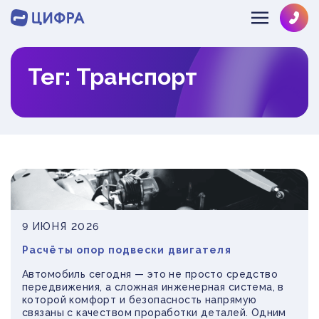
Тег: Транспорт
SOLVE@MULTIPHYSICS.RU
+78126484286
О КОМПАНИИ
НАПРАВЛЕНИЯ
ЛИЦЕНЗИИ
КОМАНДА
ОТРАСЛИ
ГИДРОГАЗОДИНАМИКА
ОТЗЫВЫ
ДИНАМИКА И ПРОЧНОСТЬ
ИНФОЦЕНТР
МАШИНОСТРОЕНИЕ
ТЕПЛОМАССООБМЕН
9 ИЮНЯ 2026
ОБОРУДОВАНИЕ АЭС
НОВОСТИ
ЭКСПРЕСС
РАЗРАБОТКА ПО
Расчёты опор подвески двигателя
НЕФТЕГАЗ
ПРОЕКТЫ
ЗАКАЗ
Автомобиль сегодня — это не просто средство
СУДОСТРОЕНИЕ
БЛОГ
передвижения, а сложная инженерная система, в
которой комфорт и безопасность напрямую
СТРОИТЕЛЬСТВО
ВЕБИНАРЫ
связаны с качеством проработки деталей. Одним