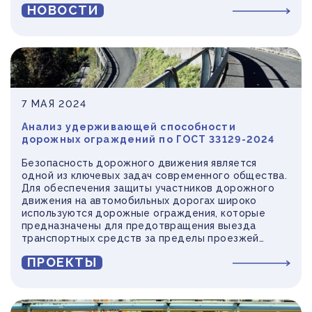
НОВОСТИ
7 МАЯ 2024
Анализ удерживающей способности
дорожных ограждений по ГОСТ 33129-2024
Безопасность дорожного движения является
одной из ключевых задач современного общества.
Для обеспечения защиты участников дорожного
движения на автомобильных дорогах широко
используются дорожные ограждения, которые
предназначены для предотвращения выезда
транспортных средств за пределы проезжей
части, а также для снижения последствий
ПРОЕКТЫ
дорожно-транспортных происшествий. Важным
аспектом проектирования и установки таких
конструкций является расчет их удерживающей
способности.