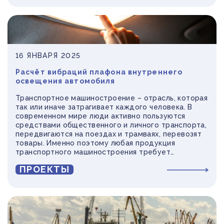
повреждений конструкции, способных привести к
аварийным ситуациям.
16 ЯНВАРЯ 2025
Расчёт вибраций плафона внутреннего
освещения автомобиля
Транспортное машиностроение – отрасль, которая
так или иначе затрагивает каждого человека. В
современном мире люди активно пользуются
средствами общественного и личного транспорта,
передвигаются на поездах и трамваях, перевозят
товары. Именно поэтому любая продукция
транспортного машиностроения требует
повышенного внимания и комплексной оценки
ПРОЕКТЫ
прочности и безопасности. Однако, проведение
всех технологических процессов на должном
уровне требует больших денежных и временных
затрат.